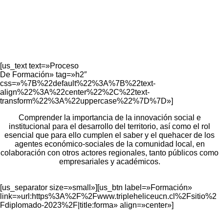
[us_text text=»Proceso
De Formación» tag=»h2″
css=»%7B%22default%22%3A%7B%22text-
align%22%3A%22center%22%2C%22text-
transform%22%3A%22uppercase%22%7D%7D»]
Comprender la importancia de la innovación social e
institucional para el desarrollo del territorio, así como el rol
esencial que para ello cumplen el saber y el quehacer de los
agentes económico-sociales de la comunidad local, en
colaboración con otros actores regionales, tanto públicos como
empresariales y académicos.
[us_separator size=»small»][us_btn label=»Formación»
link=»url:https%3A%2F%2Fwww.tripleheliceucn.cl%2Fsitio%2
Fdiplomado-2023%2F|title:forma» align=»center»]