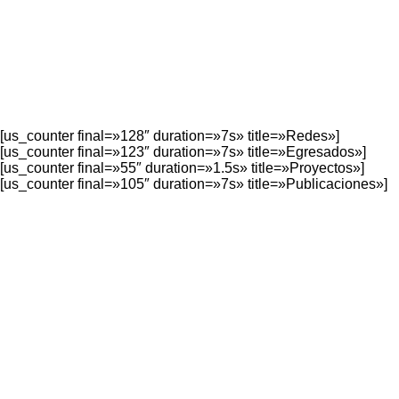
[us_counter final=»128″ duration=»7s» title=»Redes»]
[us_counter final=»123″ duration=»7s» title=»Egresados»]
[us_counter final=»55″ duration=»1.5s» title=»Proyectos»]
[us_counter final=»105″ duration=»7s» title=»Publicaciones»]